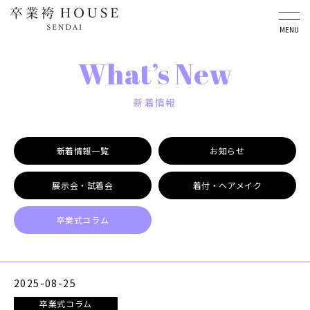
MENU
Menu
What’s New
メニュー
新着情報
TOP
卒業袴カタログ
新着情報一覧
お知らせ
新着情報
店舗案内
展示会・試着会
着付・ヘアメイク
卒業袴ハウス仙台の魅力
卒業式Q&A
プラン・料金
卒業式コラム
会社概要
卒業式までの流れ
個人情報保護方針
2025-08-25
卒業式コラム